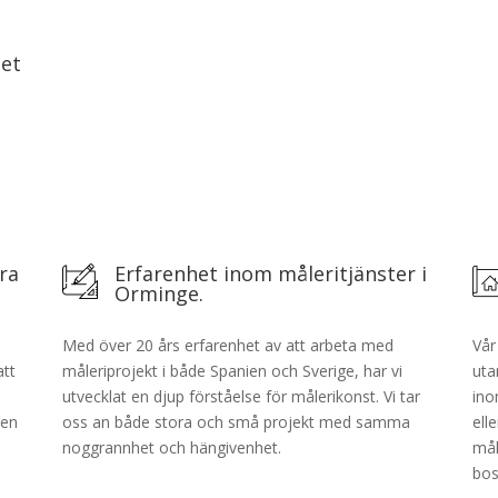
het
ra
Erfarenhet inom måleritjänster i
Orminge.
Med över 20 års erfarenhet av att arbeta med
Vår
att
måleriprojekt i både Spanien och Sverige, har vi
uta
utvecklat en djup förståelse för målerikonst. Vi tar
ino
 en
oss an både stora och små projekt med samma
ell
noggrannhet och hängivenhet.
mål
bos