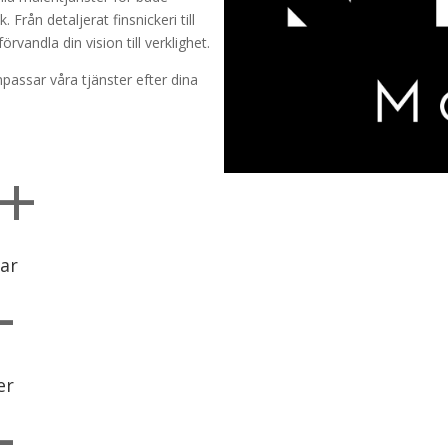
Från detaljerat finsnickeri till
rvandla din vision till verklighet.
npassar våra tjänster efter dina
+
ar
+
er
+