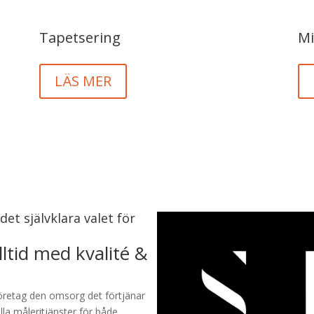
Tapetsering
Mi
LÄS MER
et självklara valet för
ltid med kvalité &
företag den omsorg det förtjänar
lla måleritjänster för både