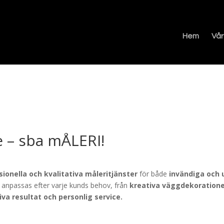
Hem
Vår
e – sba mÅLERI!
sionella och kvalitativa måleritjänster
för både
invändiga och 
 anpassas efter varje kunds behov, från
kreativa väggdekorationer
iva resultat och personlig service.