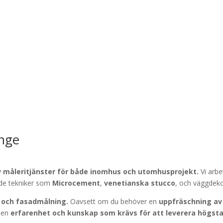
inge
v
måleritjänster för både
inomhus och utomhusprojekt.
Vi arbe
ade tekniker som
Microcement
,
venetianska stucco
, och väggdekor
 och fasadmålning.
Oavsett om du behöver en
uppfräschning av 
 den
erfarenhet och kunskap som krävs för att leverera högsta k