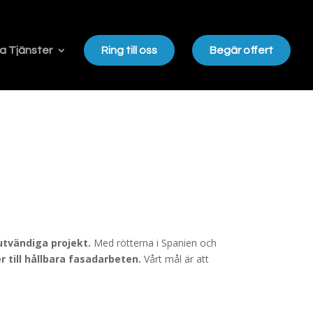
a Tjänster
Ring till oss
Begär offert
utvändiga projekt.
Med rötterna i Spanien och
 till hållbara fasadarbeten.
Vårt mål är att