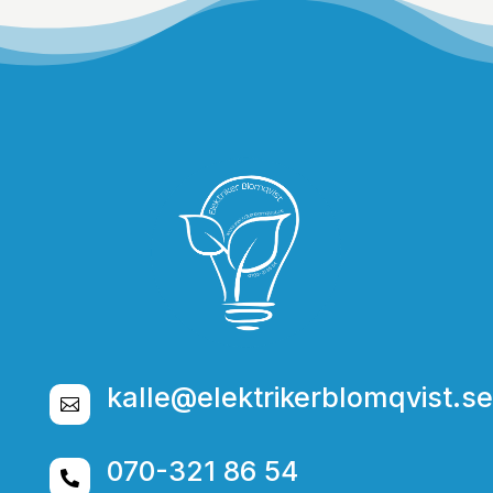
kalle@elektrikerblomqvist.se

070-321 86 54
