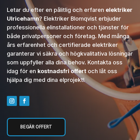
Letar du efter en pålitlig och erfaren
elektriker
Ulricehamn
? Elektriker Blomqvist erbjuder
professionella elinstallationer och tjänster för
både privatpersoner och företag. Med många
års erfarenhet och certifierade elektriker
garanterar vi säkra och högkvalitativa lösningar
som uppfyller alla dina behov. Kontakta oss
idag för en
kostnadsfri offert
och låt oss
hjälpa dig med dina elprojekt!
BEGÄR OFFERT