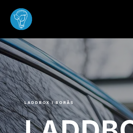
LADDBOX I BORÅS
LADDB