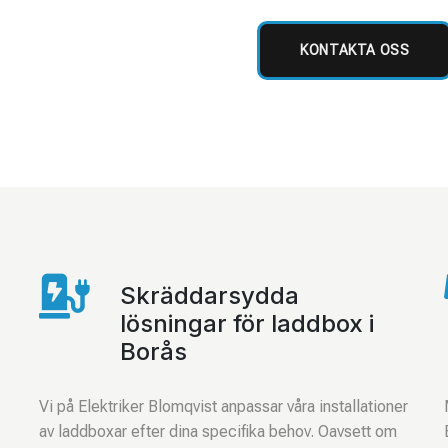
KONTAKTA OSS

Skräddarsydda
lösningar för laddbox i
Borås
Vi på Elektriker Blomqvist anpassar våra installationer
av laddboxar efter dina specifika behov. Oavsett om