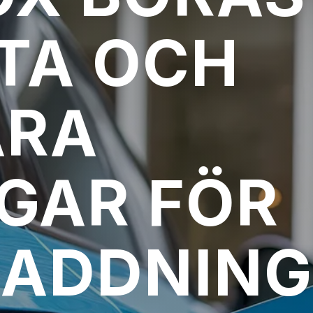
TA OCH
ARA
GAR FÖR
LADDNING