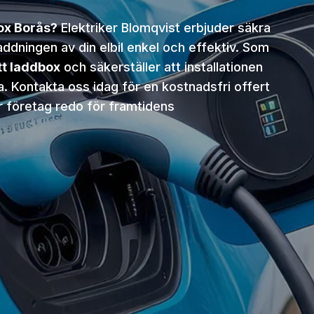
ox Borås?
Elektriker Blomqvist erbjuder säkra
addningen av din elbil enkel och effektiv. Som
tt laddbox
och säkerställer att installationen
. Kontakta oss idag för en kostnadsfri offert
er företag redo för framtidens