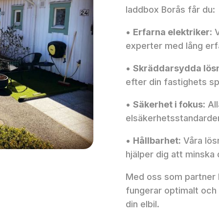
laddbox Borås får du:
•
Erfarna elektriker:
V
experter med lång erfa
•
Skräddarsydda lösn
efter din fastighets s
•
Säkerhet i fokus:
All
elsäkerhetsstandarder
•
Hållbarhet:
Våra lösn
hjälper dig att minska
Med oss som partner k
fungerar optimalt och
din elbil.