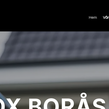
Hem
Vår
OX BORÅS