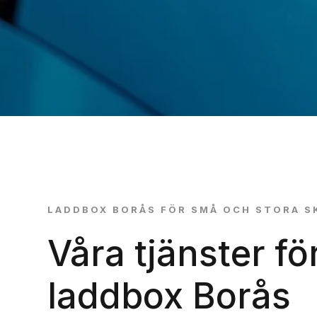
LADDBOX BORÅS FÖR SMÅ OCH STORA S
Våra tjänster fö
laddbox Borås