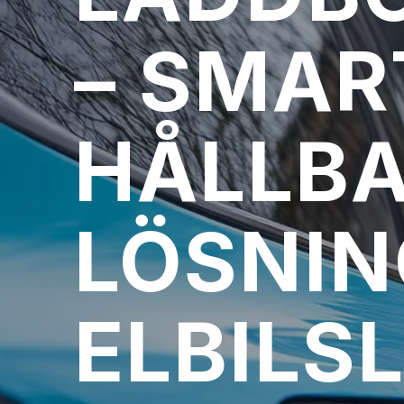
– SMAR
HÅLLB
LÖSNIN
ELBILS