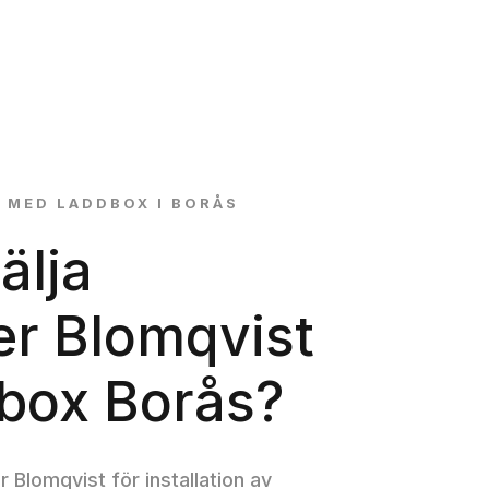
 MED LADDBOX I BORÅS
älja
ker Blomqvist
dbox Borås?
er Blomqvist för installation av