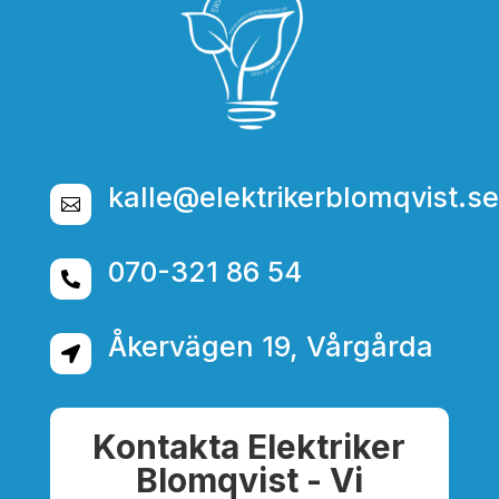
kalle@elektrikerblomqvist.se

070-321 86 54

Åkervägen 19, Vårgårda

Kontakta Elektriker
Blomqvist - Vi