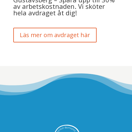
av arbetskostnaden. Vi sköter
hela avdraget åt dig!
Läs mer om avdraget här