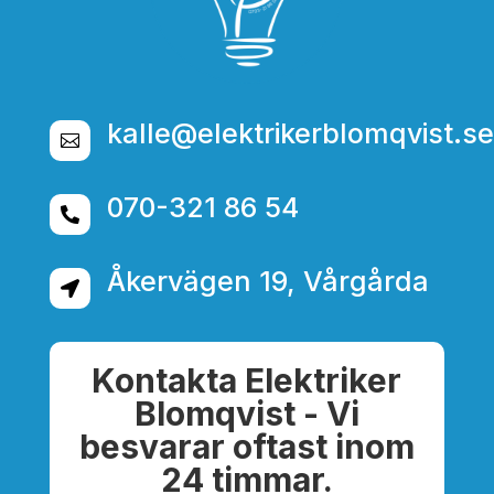
kalle@elektrikerblomqvist.se

070-321 86 54

Åkervägen 19, Vårgårda

Kontakta Elektriker
Blomqvist - Vi
besvarar oftast inom
24 timmar.