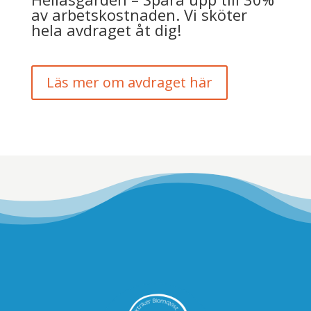
av arbetskostnaden. Vi sköter
hela avdraget åt dig!
Läs mer om avdraget här