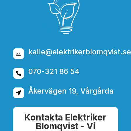
kalle@elektrikerblomqvist.se

070-321 86 54

Åkervägen 19, Vårgårda

Kontakta Elektriker
Blomqvist - Vi