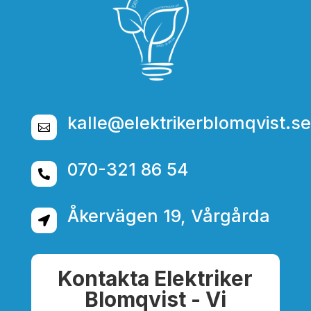
kalle@elektrikerblomqvist.se

070-321 86 54

Åkervägen 19, Vårgårda

Kontakta Elektriker
Blomqvist - Vi