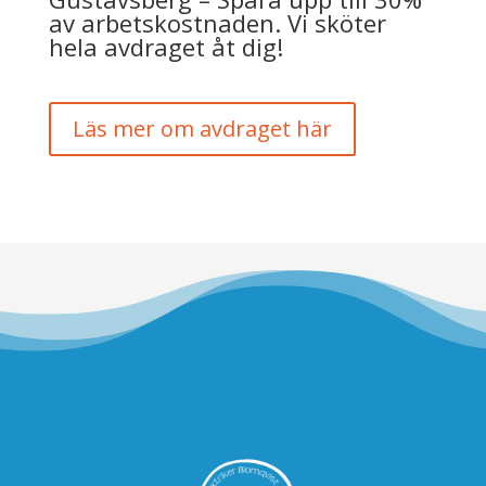
av arbetskostnaden. Vi sköter
hela avdraget åt dig!
Läs mer om avdraget här