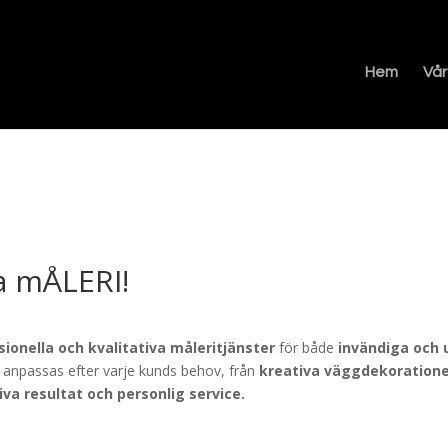
Hem
Vår
ba mÅLERI!
sionella och kvalitativa måleritjänster
för både
invändiga och 
 anpassas efter varje kunds behov, från
kreativa väggdekorationer
iva resultat och personlig service.