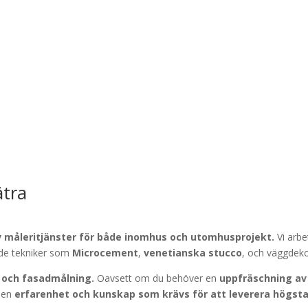
ätra
v
måleritjänster för både
inomhus och utomhusprojekt.
Vi arbe
ade tekniker som
Microcement
,
venetianska stucco
, och väggdekor
 och fasadmålning.
Oavsett om du behöver en
uppfräschning av 
 den
erfarenhet och kunskap som krävs för att leverera högsta k