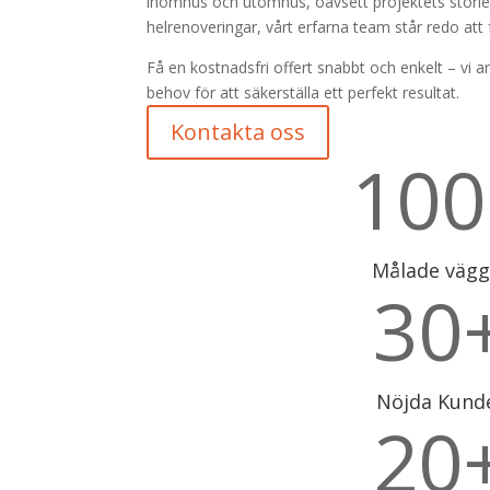
inomhus och utomhus, oavsett projektets storlek. 
helrenoveringar, vårt erfarna team står redo att fö
Få en kostnadsfri offert snabbt och enkelt – vi a
behov för att säkerställa ett perfekt resultat.
Kontakta oss
100
Målade vägg
30
Nöjda Kund
20