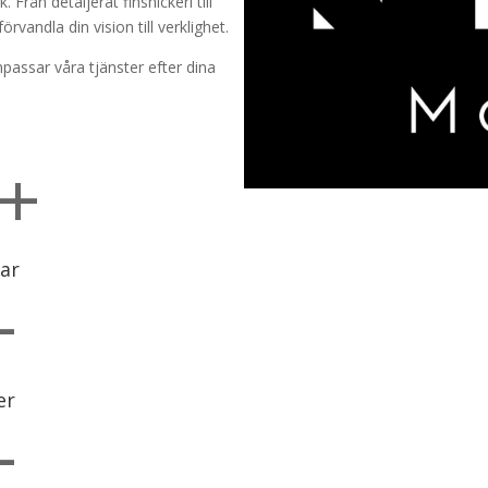
Från detaljerat finsnickeri till
rvandla din vision till verklighet.
npassar våra tjänster efter dina
+
ar
+
er
+