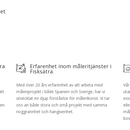
het
ra
Erfarenhet inom måleritjänster i
Fisksätra.
Med över 20 års erfarenhet av att arbeta med
Vår
att
måleriprojekt i både Spanien och Sverige, har vi
uta
utvecklat en djup förståelse för målerikonst. Vi tar
ino
 en
oss an både stora och små projekt med samma
ell
noggrannhet och hängivenhet.
mål
bos