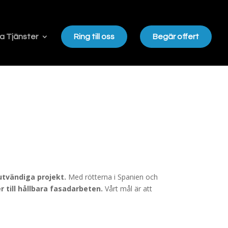
a Tjänster
Ring till oss
Begär offert
utvändiga projekt.
Med rötterna i Spanien och
 till hållbara fasadarbeten.
Vårt mål är att