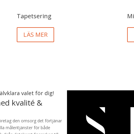
Tapetsering
Mi
LÄS MER
älvklara valet för dig!
med kvalité &
företag den omsorg det förtjänar
lla måleritjänster för både