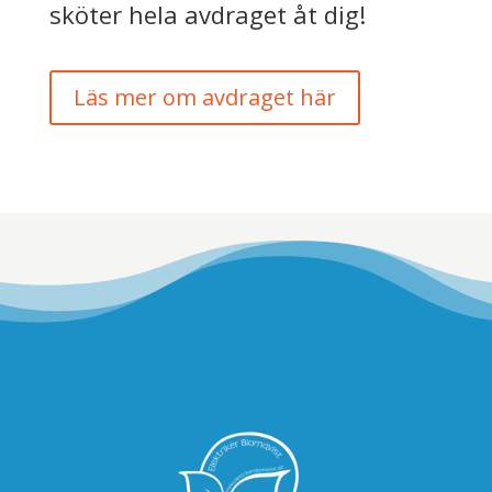
sköter hela avdraget åt dig!
Läs mer om avdraget här