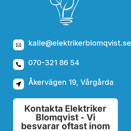
kalle@elektrikerblomqvist.se

070-321 86 54

Åkervägen 19, Vårgårda

Kontakta Elektriker
Blomqvist - Vi
besvarar oftast inom