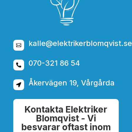
kalle@elektrikerblomqvist.se

070-321 86 54

Åkervägen 19, Vårgårda

Kontakta Elektriker
Blomqvist - Vi
besvarar oftast inom