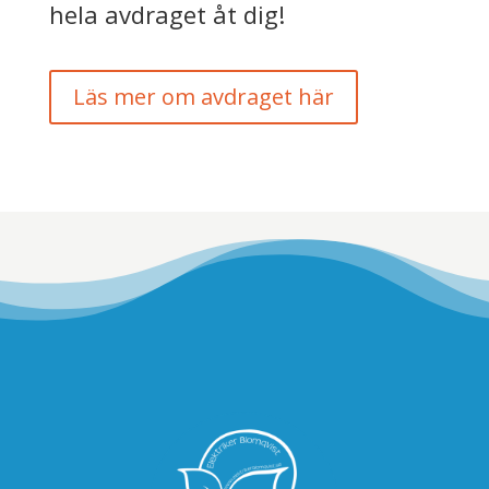
hela avdraget åt dig!
Läs mer om avdraget här