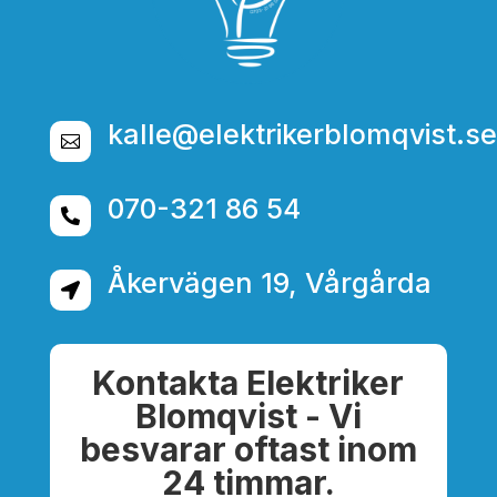
kalle@elektrikerblomqvist.se

070-321 86 54

Åkervägen 19, Vårgårda

Kontakta Elektriker
Blomqvist - Vi
besvarar oftast inom
24 timmar.