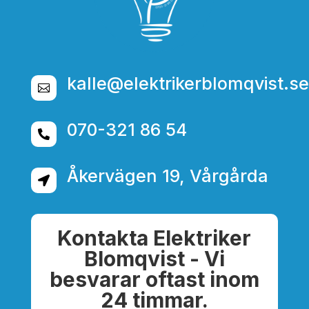
kalle@elektrikerblomqvist.se

070-321 86 54

Åkervägen 19, Vårgårda

Kontakta Elektriker
Blomqvist - Vi
besvarar oftast inom
24 timmar.