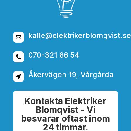
kalle@elektrikerblomqvist.se

070-321 86 54

Åkervägen 19, Vårgårda

Kontakta Elektriker
Blomqvist - Vi
besvarar oftast inom
24 timmar.